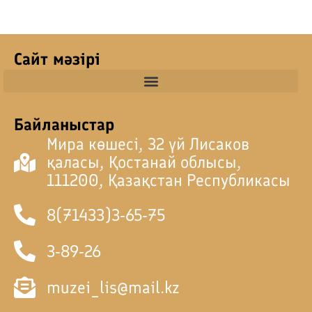
Сайт мәзірі
Байланыстар
Мира көшесі, 32 үй Лисаков
қаласы, Қостанай облысы,
111200, Қазақстан Республикасы
8(71433)3-65-75
3-89-26
muzei_lis@mail.kz