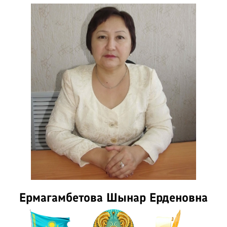
Ермагамбетова Шынар Ерденовна