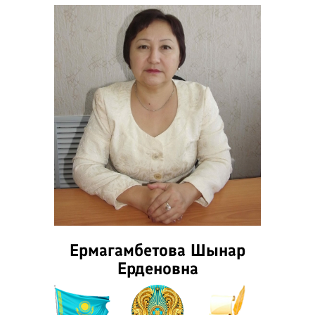
Ермагамбетова Шынар
Ерденовна