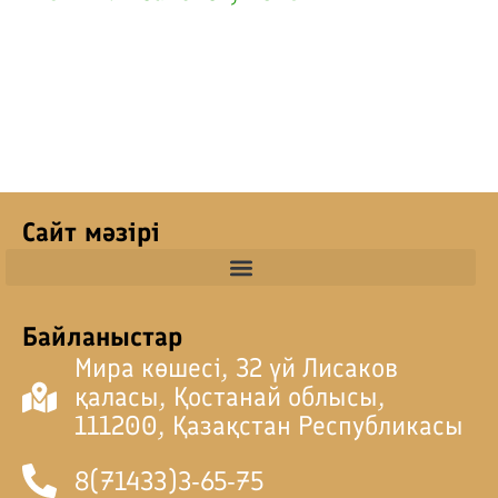
Сайт мәзірі
Байланыстар
Мира көшесі, 32 үй Лисаков
қаласы, Қостанай облысы,
111200, Қазақстан Республикасы
8(71433)3-65-75