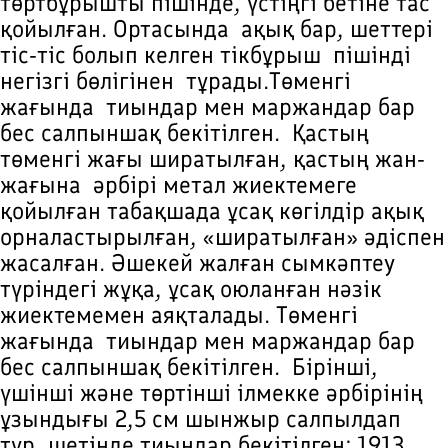
төртбұрышты пішінде, үстіңгі бетіне тас
қойылған. Ортасында ақық бар, шеттері
тіс-тіс болып келген тiкбұрыш пiшiндi
негiзгi бөлiгiнен тұрады.Төменгi
жағында тиындар мен маржандар бар
бес салпыншақ бекiтiлген. Қастың
төменгі жағы ширатылған, қастың жан-
жағына әрбірі метал жиектемеге
қойылған табақшада ұсақ көгілдір ақық
орналастырылған, «ширатылған» әдіспен
жасалған. Әшекей жалған сымкәптеу
түріндегі жұқа, ұсақ оюланған нәзік
жиектемемен аяқталады. Төменгi
жағында тиындар мен маржандар бар
бес салпыншақ бекiтiлген. Бірінші,
үшінші және төртінші ілмекке әрбірінің
ұзындығы 2,5 см шынжыр салпылдап
тұр, шетінде тиындар бекітілген: 1913