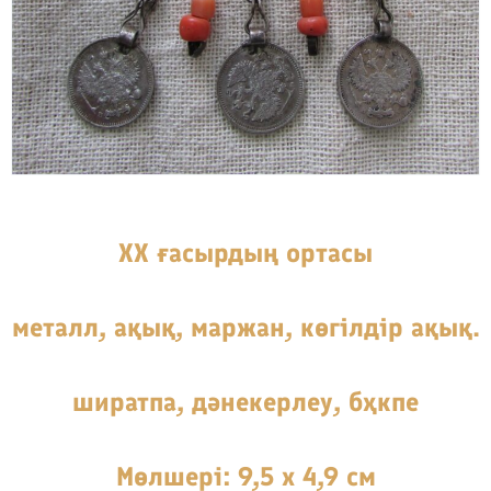
ХХ ғасырдың ортасы
металл, ақық, маржан, көгiлдiр ақық.
ширатпа, дәнекерлеу, бҳкпе
Мөлшері: 9,5 х 4,9 см