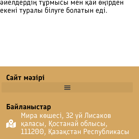
әйелдердің тұрмысы мен қай өңірден
екені туралы білуге болатын еді.
Сайт мәзірі
Байланыстар
Мира көшесі, 32 үй Лисаков
қаласы, Қостанай облысы,
111200, Қазақстан Республикасы