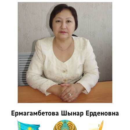
Ермагамбетова Шынар Ерденовна