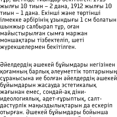
жылғы 10 тиын – 2 дана, 1912 жылғы 10
тиын – 1 дана. Екінші және төртінші
ілмекке әрбірінің ұзындығы 1 см болатын
шынжыр салбырап тұр, оған
майыстырылған сымға маржан
моншақтары тізбектеліп, шеті
жүрекшелермен бекітілген.
Әйелдердің әшекей бұйымдары негізінен
қоғамның барлық әлеуметтік топтарының
сұранысына ие болған әйелдердің әшекей
бұйымдарын жасауда эстетикалық
жағынан емес, сондай-ақ діни-
идеологиялық, әдет-ғұрыптық, салт-
дәстүрлік маңыздылықтарын да ескеріп
отырған. Әшекей бұйымдары бойынша