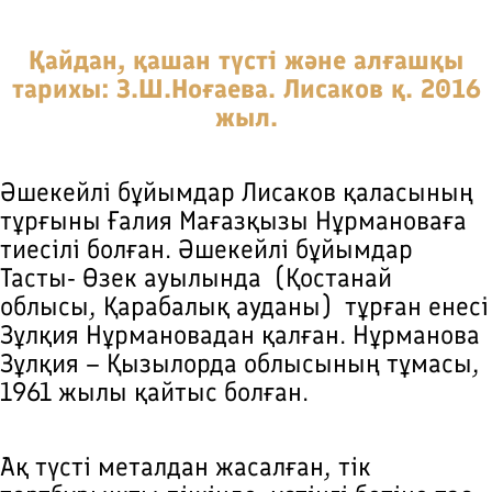
Қайдан, қашан түсті және алғашқы
тарихы: З.Ш.Ноғаева. Лисаков қ. 2016
жыл.
Әшекейлi бұйымдар Лисаков қаласының
тұрғыны Ғалия Мағазқызы Нұрмановаға
тиесiлi болған. Әшекейлi бұйымдар
Тасты- Өзек ауылында (Қостанай
облысы, Қарабалық ауданы) тұрған енесi
Зұлқия Нұрмановадан қалған. Нұрманова
Зұлқия – Қызылорда облысының тұмасы,
1961 жылы қайтыс болған.
Ақ түсті металдан жасалған, тік