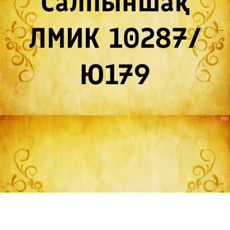
Салпыншақ
ЛМИК 10287/
Ю179