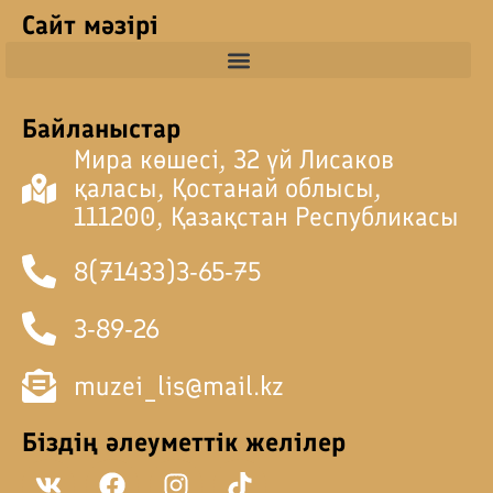
Сайт мәзірі
Байланыстар
Мира көшесі, 32 үй Лисаков
қаласы, Қостанай облысы,
111200, Қазақстан Республикасы
8(71433)3-65-75
3-89-26
muzei_lis@mail.kz
Біздің әлеуметтік желілер
V
F
I
T