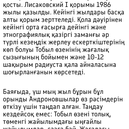
қосты. Лисаковский I қорымы 1986
жылы қазылды. Кейінгі жылдары басқа
алты қорым зерттеледі. Қола дәуірінен
кейінгі орта ғасырға дейінгі және
этнографиялық қазіргі заманғы әр
түрлі кезеңдік жерлеу ескерткіштерінің
көп болуы Тобыл өзенінің жағалық
сызығының бойымен және 10-12
шақырым радиуста қала айналасына
шоғырланғанын көрсетеді.
Баяғыда, үш мың жыл бұрын бұл
орынды Андроновшылар өз рәсімдерін
өткізу үшін таңдап алған. Таңдау
кездейсоқ емес: Тобыл өзені толық,
төменгі жайылымдағы ыңғайлы
жайылымдар, сазға бай. Жағадағы