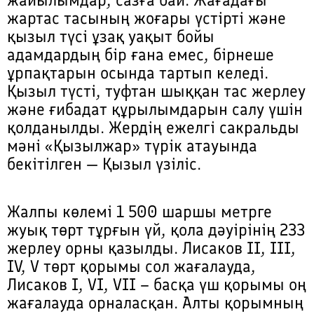
жартас тасының жоғары үстірті және
қызыл түсі ұзақ уақыт бойы
адамдардың бір ғана емес, бірнеше
ұрпақтарын осында тартып келеді.
Қызыл түсті, туфтан шыққан тас жерлеу
және ғибадат құрылымдарын салу үшін
қолданылды. Жердің ежелгі сакральды
мәні «Қызылжар» түрік атауында
бекітілген — Қызыл үзіліс.
Жалпы көлемі 1 500 шаршы метрге
жуық төрт тұрғын үй, қола дәуірінің 233
жерлеу орны қазылды. Лисаков II, III,
IV, V төрт қорымы сол жағалауда,
Лисаков I, VI, VII – басқа үш қорымы оң
жағалауда орналасқан. Алты қорымның