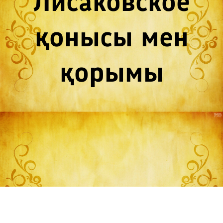
Лисаковское
қонысы мен
қорымы