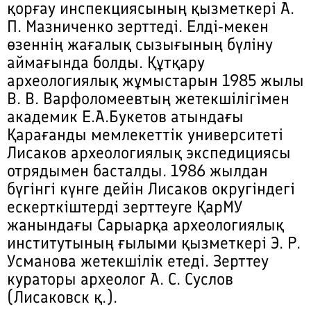
қорғау инспекциясының қызметкері А.
П. Мазниченко зерттеді. Елді-мекен
өзеннің жағалық сызығының бүліну
аймағында болды. Құтқару
археологиялық жұмыстарын 1985 жылы
В. В. Варфоломеевтың жетекшілігімен
академик Е.А.Букетов атындағы
Қарағанды мемлекеттік университеті
Лисаков археологиялық экспедициясы
отрядымен басталды. 1986 жылдан
бүгінгі күнге дейін Лисаков округіндегі
ескерткіштерді зерттеуге ҚарМУ
жанындағы Сарыарқа археологиялық
институтының ғылыми қызметкері Э. Р.
Усманова жетекшілік етеді. Зерттеу
кураторы археолог А. С. Суслов
(Лисаковск қ.).