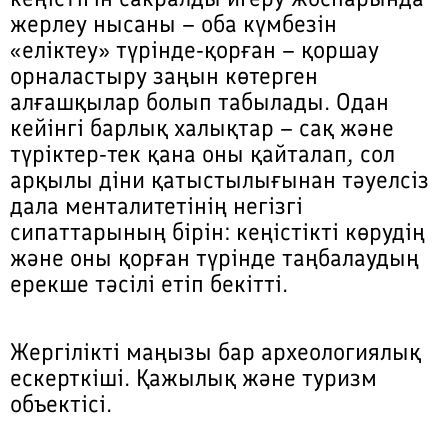
жерлеу нысаны – оба күмбезін
«еліктеу» түрінде-қорған – қоршау
орналастыру заңын көтерген
алғашқылар болып табылады. Одан
кейінгі барлық халықтар – сақ және
түріктер-тек қана оны қайталап, сол
арқылы діни қатыстылығынан тәуелсіз
дала менталитетінің негізгі
сипаттарының бірін: кеңістікті көрудің
және оны қорған түрінде таңбалаудың
ерекше тәсілі етіп бекітті.
Жергілікті маңызы бар археологиялық
ескерткіші. Қажылық және туризм
объектісі.