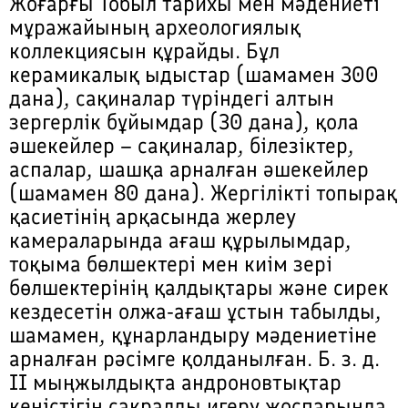
Жоғарғы Тобыл тарихы мен мәдениеті
мұражайының археологиялық
коллекциясын құрайды. Бұл
керамикалық ыдыстар (шамамен 300
дана), сақиналар түріндегі алтын
зергерлік бұйымдар (30 дана), қола
әшекейлер – сақиналар, білезіктер,
аспалар, шашқа арналған әшекейлер
(шамамен 80 дана). Жергілікті топырақ
қасиетінің арқасында жерлеу
камераларында ағаш құрылымдар,
тоқыма бөлшектері мен киім зері
бөлшектерінің қалдықтары және сирек
кездесетін олжа-ағаш ұстын табылды,
шамамен, құнарландыру мәдениетіне
арналған рәсімге қолданылған. Б. з. д.
ІІ мыңжылдықта андроновтықтар
кеңістігін сакралды игеру жоспарында