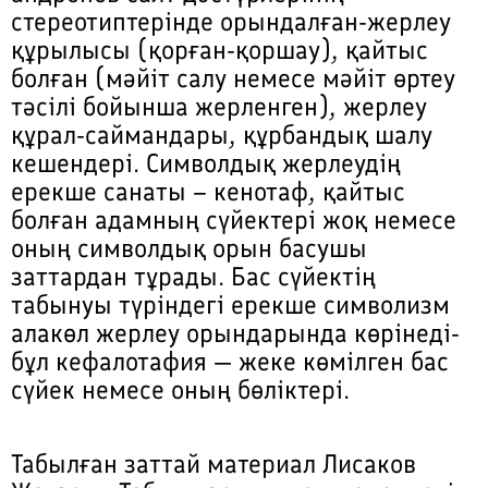
стереотиптерінде орындалған-жерлеу
құрылысы (қорған-қоршау), қайтыс
болған (мәйіт салу немесе мәйіт өртеу
тәсілі бойынша жерленген), жерлеу
құрал-саймандары, құрбандық шалу
кешендері. Символдық жерлеудің
ерекше санаты – кенотаф, қайтыс
болған адамның сүйектері жоқ немесе
оның символдық орын басушы
заттардан тұрады. Бас сүйектің
табынуы түріндегі ерекше символизм
алакөл жерлеу орындарында көрінеді-
бұл кефалотафия — жеке көмілген бас
сүйек немесе оның бөліктері.
Табылған заттай материал Лисаков