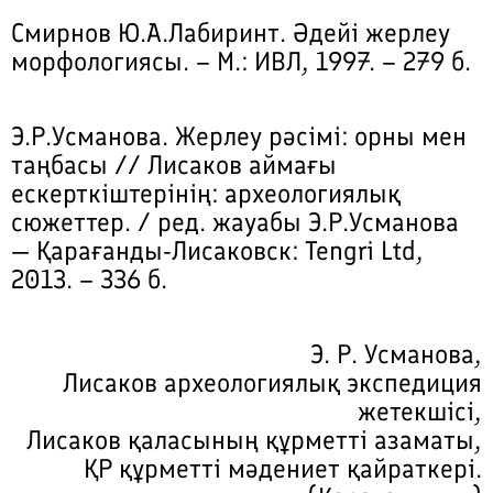
Смирнов Ю.А.Лабиринт. Әдейі жерлеу
морфологиясы. – М.: ИВЛ, 1997. – 279 б.
Э.Р.Усманова. Жерлеу рәсімі: орны мен
таңбасы // Лисаков аймағы
ескерткіштерінің: археологиялық
сюжеттер. / ред. жауабы Э.Р.Усманова
— Қарағанды-Лисаковск: Tengri Ltd,
2013. – 336 б.
Э. Р. Усманова,
Лисаков археологиялық экспедиция
жетекшісі,
Лисаков қаласының құрметті азаматы,
ҚР құрметті мәдениет қайраткері.