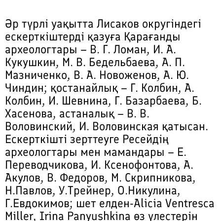
Әр түрлі уақытта Лисаков округіндегі
ескерткіштерді қазуға Қарағанды
археологтары – В. Г. Ломан, И. А.
Кукушкин, М. В. Бедельбаева, А. П.
Мазниченко, В. А. Новоженов, А. Ю.
Чиндин; қостанайлық – Г. Колбин, А.
Колбин, И. Шевнина, Г. Базарбаева, Б.
Хасенова, астаналық – В. В.
Воловинский, И. Воловинская қатысан.
Ескерткішті зерттеуге Ресейдің
археологтары мен мамандары – Е.
Переводчикова, И. Ксенофонтова, А.
Акулов, В. Федоров, М. Скрипникова,
Н.Павлов, У.Трейнер, О.Никулина,
Г.Евдокимов; шет елден-Alicia Ventresca
Miller, Irina Panyushkina өз үлестерін