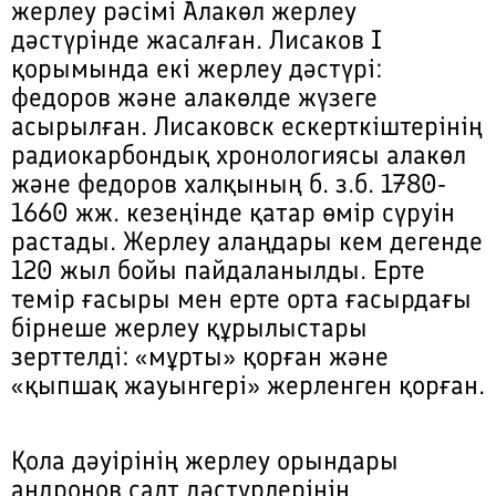
жерлеу рәсімі Алакөл жерлеу
дәстүрінде жасалған. Лисаков I
қорымында екі жерлеу дәстүрі:
федоров және алакөлде жүзеге
асырылған. Лисаковск ескерткіштерінің
радиокарбондық хронологиясы алакөл
және федоров халқының б. з.б. 1780-
1660 жж. кезеңінде қатар өмір сүруін
растады. Жерлеу алаңдары кем дегенде
120 жыл бойы пайдаланылды. Ерте
темір ғасыры мен ерте орта ғасырдағы
бірнеше жерлеу құрылыстары
зерттелді: «мұрты» қорған және
«қыпшақ жауынгері» жерленген қорған.
Қола дәуірінің жерлеу орындары
андронов салт дәстүрлерінің