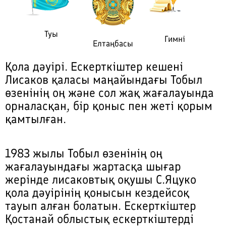
Туы
Гимні
Елтаңбасы
Қола дәуірі. Ескерткіштер кешені
Лисаков қаласы маңайындағы Тобыл
өзенінің оң және сол жақ жағалауында
орналасқан, бір қоныс пен жеті қорым
қамтылған.
1983 жылы Тобыл өзенінің оң
жағалауындағы жартасқа шығар
жерінде лисаковтық оқушы С.Яцуко
қола дәуірінің қонысын кездейсоқ
тауып алған болатын. Ескерткіштер
Қостанай облыстық ескерткіштерді