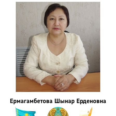
Ермагамбетова Шынар Ерденовна