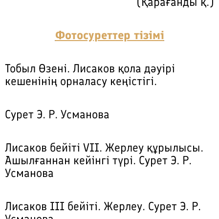
(Қарағанды қ.)
Фотосуреттер тізімі
Тобыл Өзені. Лисаков қола дәуірі
кешенінің орналасу кеңістігі.
Сурет Э. Р. Усманова
Лисаков бейіті VII. Жерлеу құрылысы.
Ашылғаннан кейінгі түрі. Сурет Э. Р.
Усманова
Лисаков III бейіті. Жерлеу. Сурет Э. Р.
Усманова