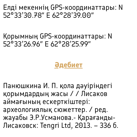
Елді мекеннің GPS-координаттары: N
52°33’30.78″ E 62°28’39.00″
Қорымның GPS-координаттары: N
52°33’26.96″ E 62°28’25.99″
Әдебиет
Панюшкина И. П. қола дәуіріндегі
қорымдардың жасы / / Лисаков
аймағының ескерткіштері:
археологиялық сюжеттер. / ред.
жауабы Э.Р.Усманова.- Қарағанды-
Лисаковск: Tengri Ltd, 2013. – 336 б.