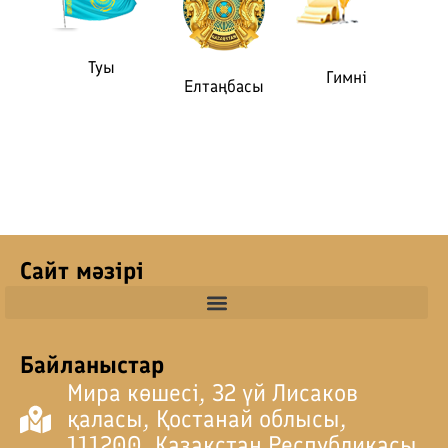
Туы
Гимні
Елтаңбасы
Сайт мәзірі
Байланыстар
Мира көшесі, 32 үй Лисаков
қаласы, Қостанай облысы,
111200, Қазақстан Республикасы