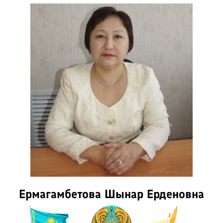
Ермагамбетова Шынар Ерденовна