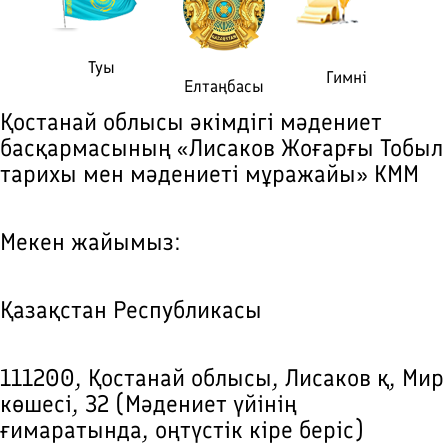
Туы
Гимні
Елтаңбасы
Қостанай облысы әкімдігі мәдениет
басқармасының «Лисаков Жоғарғы Тобыл
тарихы мен мәдениеті мұражайы» КММ
Мекен жайымыз:
Қазақстан Республикасы
111200, Қостанай облысы, Лисаков қ, Мир
көшесі, 32 (Мәдениет үйінің
ғимаратында, оңтүстік кіре беріс)