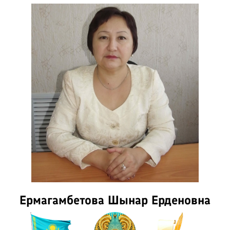
Ермагамбетова Шынар Ерденовна