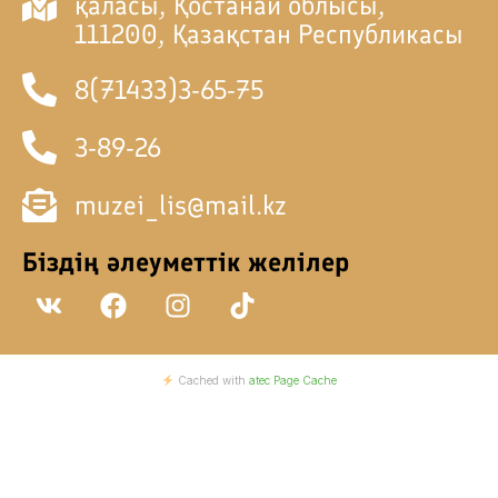
қаласы, Қостанай облысы,
111200, Қазақстан Республикасы
8(71433)3-65-75
3-89-26
muzei_lis@mail.kz
Біздің әлеуметтік желілер
V
F
I
T
k
a
n
i
c
s
k
e
t
t
Cached with
atec Page Cache
b
a
o
o
g
k
o
r
k
a