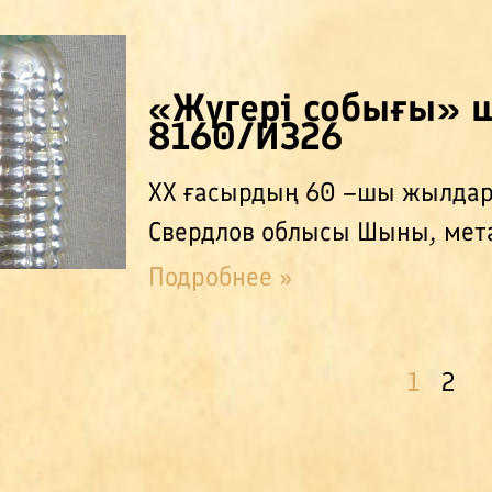
«Жүгері собығы»
8160/И326
ХХ ғасырдың 60 –шы жылдар
Свердлов облысы Шыны, мет
Подробнее »
1
2