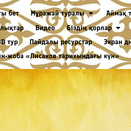
ты бет
Мұражай туралы
Аймақ 
лықтар
Видео
Біздің қорлар
3D тур
Пайдалы ресурстар
Экран д
н-жоба «Лисаков тарихындағы күн»