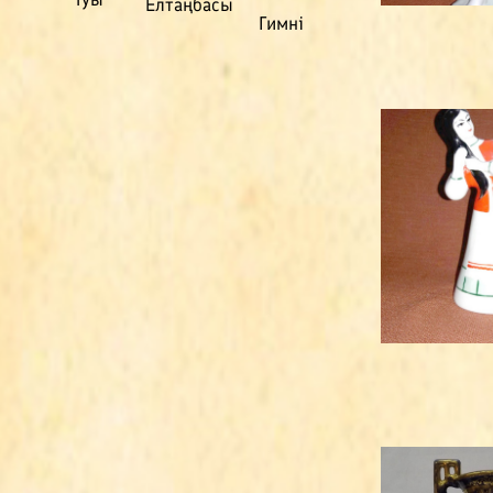
Елтаңбасы
Гимні