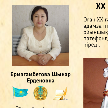
ХХ
Оған ХХ 
адамзатт
ойыншықт
патефонд
кіреді.
Ермагамбетова Шынар
Ерденовна
Туы