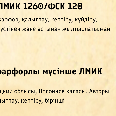
ЛМИК 1260/ФСК 120
рфор, қалыптау, кептіру, күйдіру,
 үстінен және астынан жылтырлатылған
фарфорлы мүсінше ЛМИК
цкий облысы, Полонное қаласы. Авторы
ыптау, кептіру, бірінші