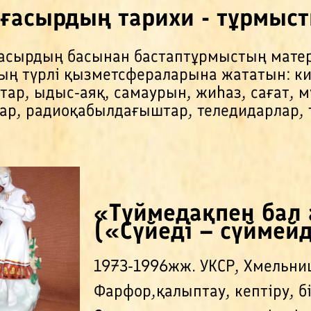
 ғасырдың тарихи - тұрмыст
ғасырдың басынан бастаптұрмыстың мате
ың түрлі қызметсфераларына жататын: киі
ар, ыдыс-аяқ, самаурын, жиһаз, сағат, м
ар, радиоқабылдағыштар, теледидарлар, 
Page
Pag
«Түймедақпен бал
(«Сүйеді – сүймей
1973-1996жж. УКСР, Хмельни
Фарфор,қалыптау, кептіру, б