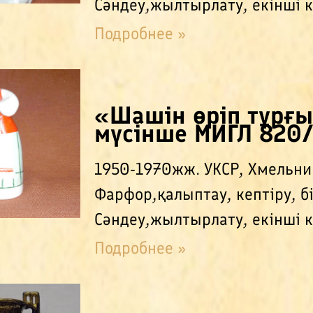
Сәндеу,жылтырлату, екінші к
Подробнее »
«Шашін өріп тұрғ
мүсінше МИГЛ 820
1950-1970жж. УКСР, Хмельни
Фарфор,қалыптау, кептіру, б
Сәндеу,жылтырлату, екінші к
Подробнее »