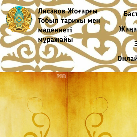
Skip
Лисаков Жоғарғы
to
Бас
Тобыл тарихы мен
content
Жаңа
мәдениеті
мұражайы
Онлай