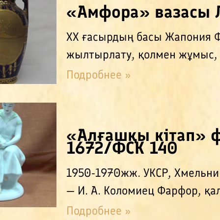
«Амфора» вазасы 
ХХ ғасырдың басы Жапония Фа
жылтырлату, қолмен жұмыс,
Подробнее »
«Алғашқы кітап» 
1672/ФСК 140
1950-1970жж. УКСР, Хмельни
— И. А. Коломиец Фарфор, қал
Подробнее »