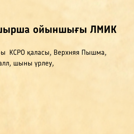
 шырша ойыншығы ЛМИК
ы КСРО қаласы, Верхняя Пышма,
алл, шыны үрлеу,