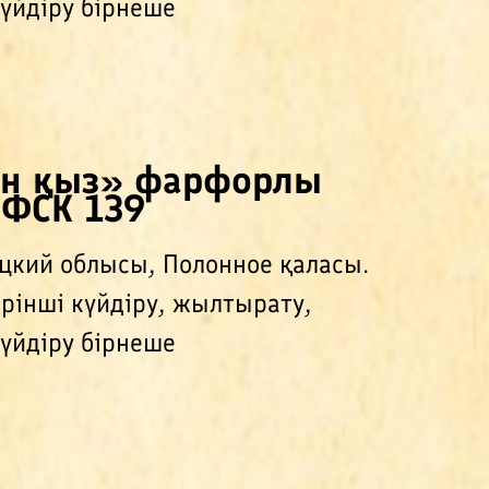
үйдіру бірнеше
ын қыз» фарфорлы
/ФСК 139
цкий облысы, Полонное қаласы.
ірінші күйдіру, жылтырату,
үйдіру бірнеше