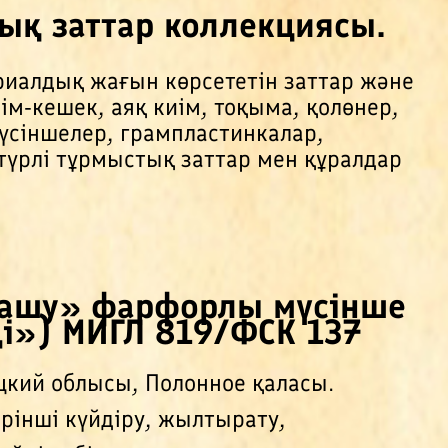
ық заттар коллекциясы.
риалдық жағын көрсететін заттар және
м-кешек, аяқ киім, тоқыма, қолөнер,
үсіншелер, грампластинкалар,
түрлі тұрмыстық заттар мен құралдар
e
 ашу» фарфорлы мүсінше
ді») МИГЛ 819/ФСК 137
цкий облысы, Полонное қаласы.
ірінші күйдіру, жылтырату,