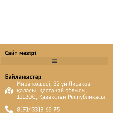
Сайт мәзірі
Байланыстар
Мира көшесі, 32 үй Лисаков
қаласы, Қостанай облысы,
111200, Қазақстан Республикасы
8(71433)3-65-75