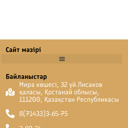
Сайт мәзірі
Байланыстар
Мира көшесі, 32 үй Лисаков
қаласы, Қостанай облысы,
111200, Қазақстан Республикасы
8(71433)3-65-75