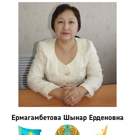
Ермагамбетова Шынар Ерденовна