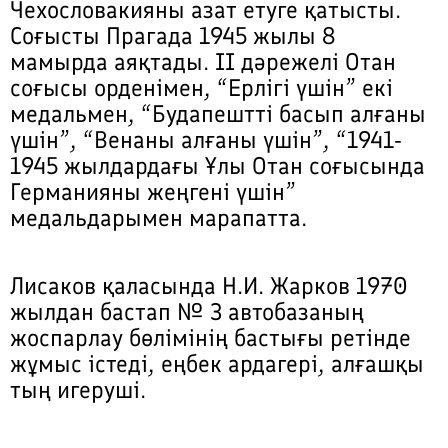
Чехословакияны азат етуге қатысты.
Соғысты Прагада 1945 жылы 8
мамырда аяқтады. ІІ дәрежелі Отан
соғысы орденімен, “Ерлігі үшін” екі
медальмен, “Будапештті басып алғаны
үшін”, “Венаны алғаны үшін”, “1941-
1945 жылдардағы Ұлы Отан соғысында
Германияны жеңгені үшін”
медальдарымен марапатта.
Лисаков қаласында Н.И. Жарков 1970
жылдан бастап № 3 автобазаның
жоспарлау бөлімінің бастығы ретінде
жұмыс істеді, еңбек ардагері, алғашқы
тың игеруші.