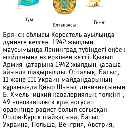
Туы
Гимні
Елтаңбасы
Брянск облысы Коростель ауылында
дүниеге келген. 1942 жылдың
маусымында Ленинград түбіндегі еңбек
майданына өз еркімен кетті. Қызыл
Армия қатарына 1942 жылдың қараша
айында шақырылды. Орталық, Батыс,
II және III Украин майдандарының
құрамында Қиыр Шығыс дивизиясының
Б. Хмельницкий кавалериялық полкінің
49 новозаволжск красногусар
орденінде радист болып соғысқан.
Орлов-Курск шайқасына, Батыс
Украина, Польша, Венгрия, Австрия,