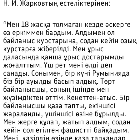
Н. И. Жарковтың естеліктерінен:
“Мен 18 жасқа толмаған кезде әскерге
өз еркіммен бардым. Алдымен ол
байланыс курстарына, содан кейін озық
курстарға жіберілді. Мен ұрыс
даласында қанша ұрыс достарымды
жоғалттым. Үш рет мені өлді деп
санады. Сонымен, бір күні Румынияда
біз бір ауылды басып алдық. Төрт
байланысшы, соның ішінде мен
жүзімдіктен өттім. Кенеттен-атыс. Бір
байланысшы қаза тапты, екіншісі
жараланды, үшіншісі өзіне бұрылды.
Мен жерге құлап, жатып алдым, содан
кейін сол егілген фашистті байқадым.
Мені, қазірдің өзінде қаза тапқандар