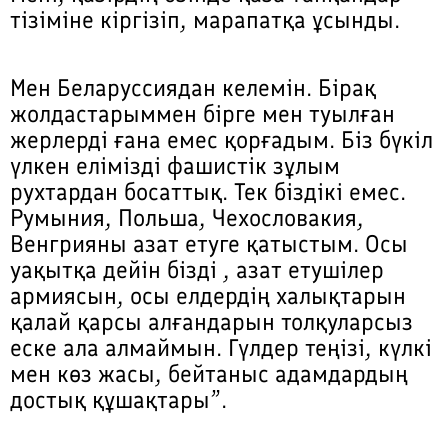
тізіміне кіргізіп, марапатқа ұсынды.
Мен Беларуссиядан келемін. Бірақ
жолдастарыммен бірге мен туылған
жерлерді ғана емес қорғадым. Біз бүкіл
үлкен елімізді фашистік зұлым
рухтардан босаттық. Тек біздікі емес.
Румыния, Польша, Чехословакия,
Венгрияны азат етуге қатыстым. Осы
уақытқа дейін бізді , азат етушілер
армиясын, осы елдердің халықтарын
қалай қарсы алғандарын толқуларсыз
еске ала алмаймын. Гүлдер теңізі, күлкі
мен көз жасы, бейтаныс адамдардың
достық құшақтары”.