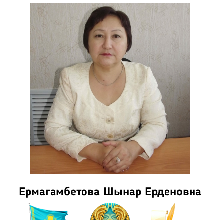
Ермагамбетова Шынар Ерденовна