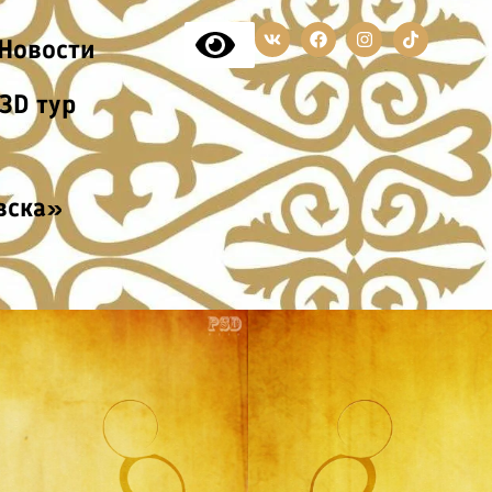
V
F
I
T
Новости
k
a
n
i
c
s
k
e
t
t
3D тур
b
a
o
o
g
k
o
r
k
a
m
вска»