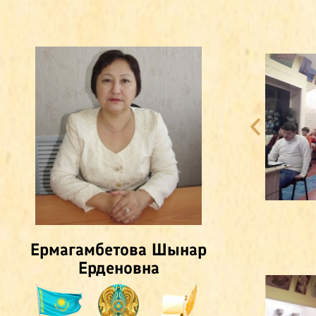
Ермагамбетова Шынар
Ерденовна